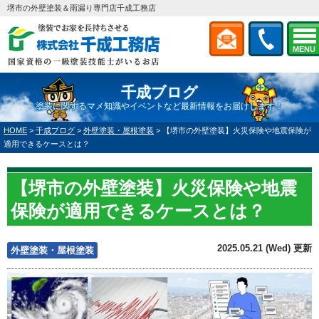
堺市の外壁塗装＆雨漏り専門店千成工務店
MENU
千成ブログ
塗装に関するマメ知識やイベントなど最新情報をお届けします！
HOME
>
千成ブログ
>
外壁塗装・屋根塗装
>
【堺市の外壁塗装】火災保険や地震保険が
適用できるケースとは？
【堺市の外壁塗装】火災保険や地震
保険が適用できるケースとは？
2025.05.21 (Wed) 更新
外壁塗装・屋根塗装