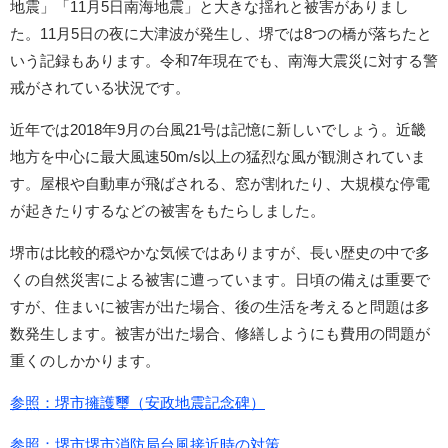
地震」「11月5日南海地震」と大きな揺れと被害がありまし
た。11月5日の夜に大津波が発生し、堺では8つの橋が落ちたと
いう記録もあります。令和7年現在でも、南海大震災に対する警
戒がされている状況です。
近年では2018年9月の台風21号は記憶に新しいでしょう。近畿
地方を中心に最大風速50m/s以上の猛烈な風が観測されていま
す。屋根や自動車が飛ばされる、窓が割れたり、大規模な停電
が起きたりするなどの被害をもたらしました。
堺市は比較的穏やかな気候ではありますが、長い歴史の中で多
くの自然災害による被害に遭っています。日頃の備えは重要で
すが、住まいに被害が出た場合、後の生活を考えると問題は多
数発生します。被害が出た場合、修繕しようにも費用の問題が
重くのしかかります。
参照：堺市擁護璽（安政地震記念碑）
参照：堺市堺市消防局台風接近時の対策