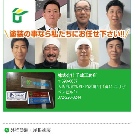
株式会社 千成工務店
〒590-0837
大阪府堺市堺区柏木町4丁1番11 エリザ
ベスビル2Ｆ
072-220-8244
外壁塗装・屋根塗装