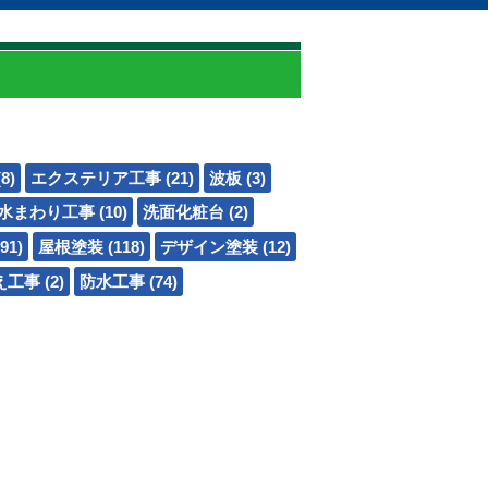
8)
エクステリア工事 (21)
波板 (3)
水まわり工事 (10)
洗面化粧台 (2)
91)
屋根塗装 (118)
デザイン塗装 (12)
事 (2)
防水工事 (74)