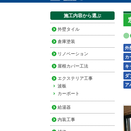
施工内容から選ぶ
外壁タイル
倉庫塗装
外
リノベーション
カ
屋根カバー工法
キッ
ダ
エクステリア工事
ア
波板
カーポート
給湯器
内装工事