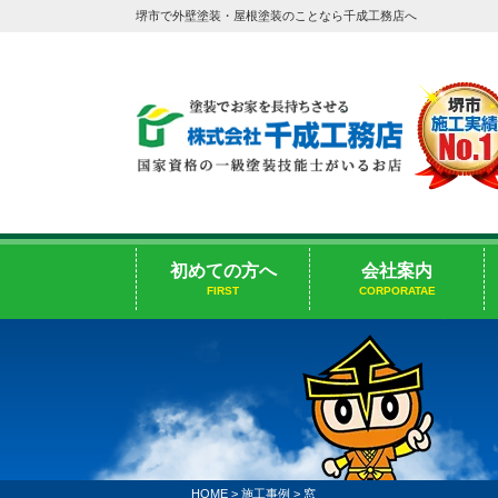
堺市で外壁塗装・屋根塗装のことなら千成工務店へ
初めての方へ
会社案内
FIRST
CORPORATAE
HOME
>
施工事例
>
窓