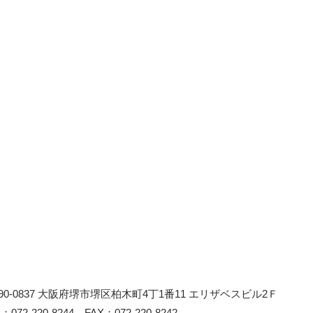
90-0837 大阪府堺市堺区柏木町4丁1番11 エリザベスビル2Ｆ
L：072-220-8244
FAX：072-220-8242