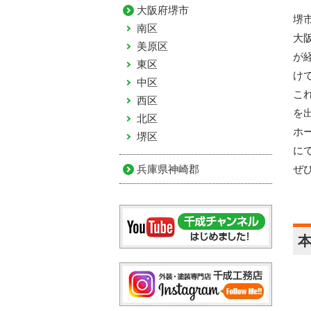
大阪府堺市
堺
南区
大
美原区
が
東区
け
中区
こ
西区
を
北区
ホ
堺区
に
ぜ
兵庫県神崎郡
本