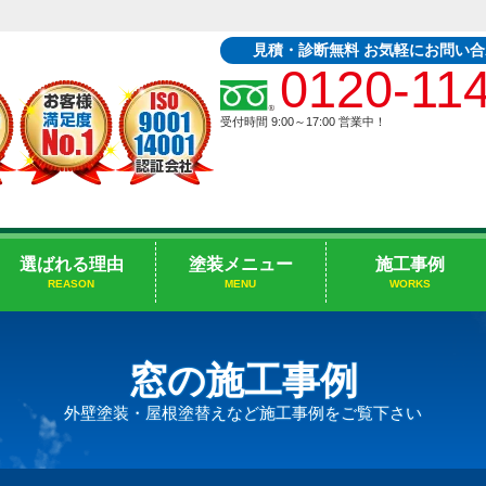
見積・診断無料 お気軽にお問い
0120-11
受付時間 9:00～17:00
営業中！
選ばれる理由
塗装メニュー
施工事例
REASON
MENU
WORKS
窓の施工事例
外壁塗装・屋根塗替えなど施工事例をご覧下さい