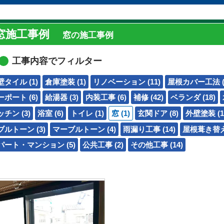
窓施工事例
窓の施工事例
工事内容でフィルター
壁タイル (1)
倉庫塗装 (1)
リノベーション (11)
屋根カバー工法 (
ーポート (6)
給湯器 (3)
内装工事 (6)
補修 (42)
ベランダ (18)
チン (3)
浴室 (6)
トイレ (1)
窓 (1)
玄関ドア (8)
外壁塗装 (1
ブルトーン (3)
マーブルトーン (4)
雨漏り工事 (14)
屋根葺き替え工
パート・マンション (5)
公共工事 (2)
その他工事 (14)