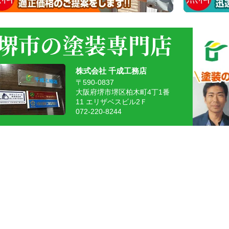
株式会社 千成工務店
〒590-0837
大阪府堺市堺区柏木町4丁1番
11 エリザベスビル2Ｆ
072-220-8244