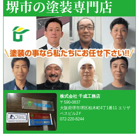
株式会社 千成工務店
〒590-0837
大阪府堺市堺区柏木町4丁1番11 エリザ
ベスビル2Ｆ
072-220-8244