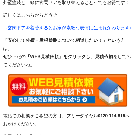
外壁塗装と一緒に玄関ドアを取り替えるととってもお得です！
詳しくはこちらからどうぞ
⇒玄関ドアを着替えるとお家が素敵な表情に生まれかわります♪
「安心して外壁・屋根塗装について相談したい！」という
方
は、
ぜひ下記の
「WEB見積依頼」をクリックし、見積依頼
をしてみ
てくださいね。
電話での相談をご希望の方は、
フリーダイヤル0120-114-919
へ
おかけください。