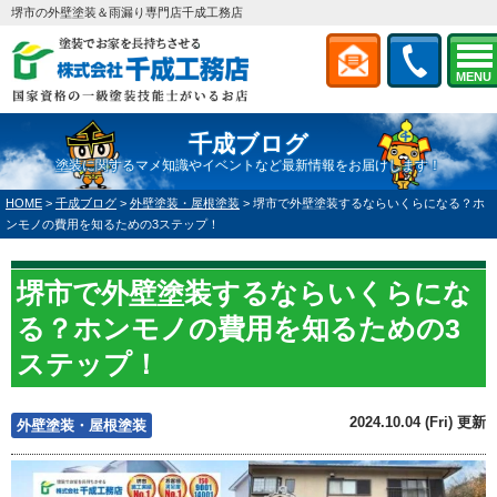
堺市の外壁塗装＆雨漏り専門店千成工務店
MENU
千成ブログ
塗装に関するマメ知識やイベントなど最新情報をお届けします！
HOME
>
千成ブログ
>
外壁塗装・屋根塗装
>
堺市で外壁塗装するならいくらになる？ホ
ンモノの費用を知るための3ステップ！
堺市で外壁塗装するならいくらにな
る？ホンモノの費用を知るための3
ステップ！
2024.10.04 (Fri) 更新
外壁塗装・屋根塗装