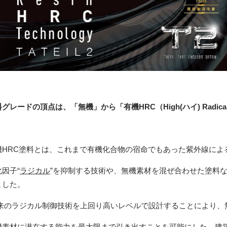
料グレードの頂点は、「無機」から「有機
HRC
（
High(ハイ) Radi
機
HRC
塗料とは、これまで有機化合物の宿命でもあった紫外線によ
因子“
ラジカル
”を抑制する技術や、無機素材を混ぜ合わせた塗料
ました。
来のラジカル制御技術を上回り高いレベルで設計することにより、
機素材に潜在する能力を最大限まで引き出すことを可能にした、建