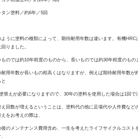
レタン塗料／約
6
年／
5
回
のように塗料の種類によって、期待耐用年数は違います。有機
HRC
上回りました。
いものでは約
10
年程度のものから、長いものでは約
30
年程度のもの
待耐用年数が長いもの程高くはなりますが、例えば期待耐用年数が
ると
塗替えが必要になりますので、
30
年の塗料を使用した場合は
1
回で
替え回数が増えるということは、塗料代の他に足場代や人件費など
替えをお考えの際は、
の後のメンテナンス費用含め、一生を考えたライフサイクルコスト
す。