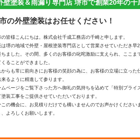
外壁塗装＆雨漏り専門店 堺市で創業20年の
市の外壁塗装はお任せください！
市の皆様こんにちは。株式会社千成工務店の千崎と申します。
阪は堺の地域で外壁・屋根塗装専門店として営業させていただき早2
経ちました。その間、多くのお客様の叱咤激励に支えられ、ここま
てくることができました。
れからも常に前向きにお客様の笑顔の為に、お客様の立場に立った
出来るように精進して参ります。
ームページをご覧下さった方へ御礼の気持ちを込めて「特別プライ
て塗装工事をご提供させていただいております。
ひこの機会に、お見積りだけでも構いませんのでお声かけください
う、よろしくお願いします。