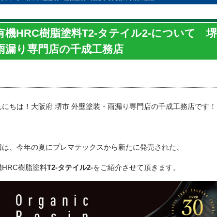
有機HRC樹脂塗料T2‐タテイル2‐について 
雨漏り専門店の千成工務店
んにちは！大阪府 堺市 外壁塗装・雨漏り専門店の千成工務店です！
回は、今年の夏にプレマテックスから新たに発売された、
機
HRC
樹脂塗料
T2
‐タテイル
2
‐
をご紹介させて頂きます。