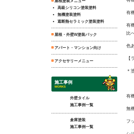
屋根塗装メニュー
高級シリコン塗装塗料
有
無機塗装塗料
遮断熱セラミック塗装塗料
有
比
屋根・外壁W塗装パック
色
アパート・マンション向け
【
アクセサリーメニュー
＊
施工事例
WORKS
有
外壁タイル
施工事例一覧
無
倉庫塗装
フ
施工事例一覧
シ