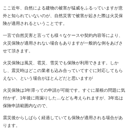
ここ近年、自然による建物の被害が猛威をふるっていますが意
外と知られていないのが、自然災害で被害が起きた際は火災保
険が適用されるということです。
一言で自然災害と言っても様々なケースや契約内容等により、
火災保険が適用されない場合もありますが一般的な例をあげさ
せて頂きます。
火災保険は風災、雹災、雪災でも保険が利用できます。しか
し、震災時はどこの業者も込み合っていてすぐに対応してもら
えない、という場合がほとんどだと思いますが
火災保険は
3
年滞っての申請が可能です。すぐに屋根の問題に気
付かず、
1
年後に雨漏りした
…
なども考えられますが、
3
年迄は
保険申請範囲内なので、
震災後からしばらく経過していても保険が適用される場合があ
ります。