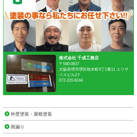
株式会社 千成工務店
〒590-0837
大阪府堺市堺区柏木町4丁1番11 エリザ
ベスビル2Ｆ
072-220-8244
外壁塗装・屋根塗装
雨漏り