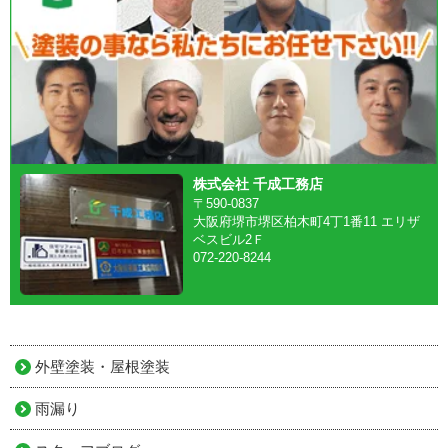
株式会社 千成工務店
〒590-0837
大阪府堺市堺区柏木町4丁1番11 エリザ
ベスビル2Ｆ
072-220-8244
外壁塗装・屋根塗装
雨漏り