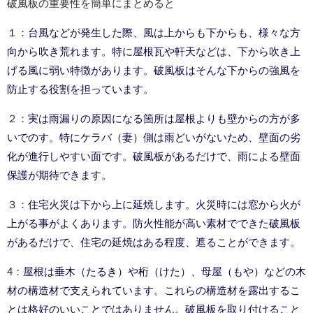
破風板の重要性を簡単にまとめると
１：台風などが発生した際、風は上からも下からも、様々な方
向から吹き荒れます。
特に屋根瓦や軒天などは、下から吹き上
げる風に弱い特徴があります。
破風板はそんな下からの強風を
防止する役割を担っています。
実は雨漏りの原因になる箇所は屋根よりも壁からの方が多
２：
いでのす。
特にケラバ（妻）側は雨どいがないため、壁面の劣
化が進行しやすい面です。
破風板があるだけで、雨による壁面
保護が期待できます。
住宅火災は下から上に延焼します。火災時には窓から火が
３：
上がる事がよくあります。
材でできた破風板
防火性能が高い素
があるだけで、住宅の延焼はある程度、遮ることができます。
屋根は垂木（たるき）や桁（けた）、母屋（もや）などの木
4：
材の構造材で支えられています。
これらの構造材を露出するこ
とは格好のいいことではありません。
破風板を取り付けること