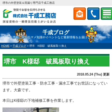
堺市の外壁塗装＆雨漏り専門店千成工務店
MENU
千成ブログ
塗装に関するマメ知識やイベントなど最新情報をお届けします！
HOME
>
千成ブログ
>
堺市 K様邸 破風板取り換え
堺市 K様邸 破風板取り換え
2018.05.24 (Thu) 更新
堺市で外壁塗装工事・防水工事・漏水工事でお世話になってい
ます。大森です。
本日はK様邸の下地補修工事を作業します。