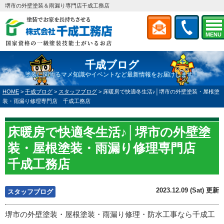
堺市の外壁塗装＆雨漏り専門店千成工務店
MENU
千成ブログ
塗装に関するマメ知識やイベントなど最新情報をお届けします！
HOME
>
千成ブログ
>
スタッフブログ
>
床暖房で快適冬生活♪│堺市の外壁塗装・屋根塗
装・雨漏り修理専門店 千成工務店
床暖房で快適冬生活♪│堺市の外壁塗
装・屋根塗装・雨漏り修理専門店
千成工務店
2023.12.09 (Sat) 更新
スタッフブログ
堺市の外壁塗装・屋根塗装・雨漏り修理・防水工事なら千成工