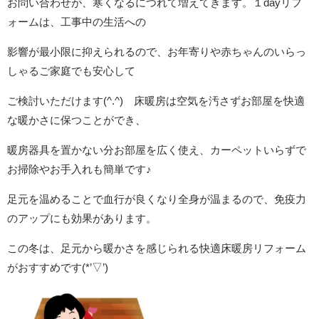
お問い合わせが、寒くなるにつれて増えてきます。１dayリフ
ォームは、工事中の生活への
影響が最小限に抑えられるので、お年寄りや赤ちゃんのいらっ
しゃるご家庭でも安心して
ご検討いただけます(^.^) 床暖房
は空気を汚さずお部屋を快適
な暖かさ
に保つことができ、
暖房器具を置かない分
お部屋を広く使え、カーペットいらずで
お掃除やお手入れも簡単です♪
足元を温めることで血行が良くなり全身が温まるので、免疫力
のアップにも効果があります。
この冬は、足元から暖かさを感じられる快適床暖房リフォーム
がおすすめです(*’▽’)