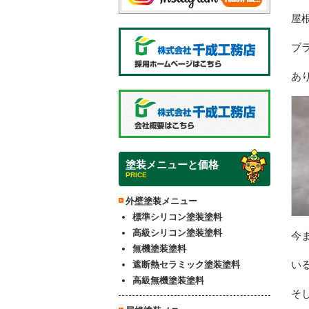
屋
ブ
あ
塗装メニューと価格
PRICE
外壁塗装メニュー
標準シリコン塗装塗料
高級シリコン塗装塗料
今
無機塗装塗料
い
遮断熱セラミック塗装塗料
高級無機塗装塗料
そ