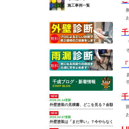
施工事例一覧
御
お
千
「
そ
「
ま
千成ブログ・新着情報
千
STAFF BLOG
千
NEW
2026.02.14更新
外壁塗装の見積書、どこを見る？金額差が出る
雨
NEW
お
2026.02.07更新
外壁塗装は「まだ早い」？今やらなくていい家
L