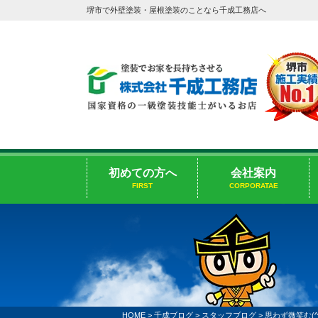
堺市で外壁塗装・屋根塗装のことなら千成工務店へ
初めての方へ
会社案内
FIRST
CORPORATAE
HOME
>
千成ブログ
>
スタッフブログ
>
思わず微笑む(