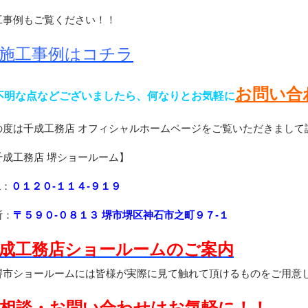
工事例もご覧ください！！
施工事例はコチラ
お問い合
不明な点などございましたら、何なりとお気軽に
の度は千成工務店 オフィシャルホームページをご覧いただきまして
千成工務店 堺ショールーム】
L：
０１２０-１１４-９１９
所：
〒５９０-０８１３ 堺市堺区神石市之町９７-１
成工務店ショールームのご案内
市ショールームには皆様が実際に見て触れて頂けるものをご用意
相談・お問い合わせはお気軽に！！