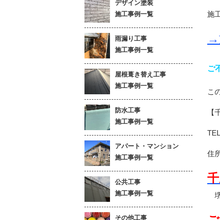
デザイン塗装
施
施工事例一覧
→
雨漏り工事
施工事例一覧
ご
屋根葺き替え工事
施工事例一覧
こ
防水工事
【
施工事例一覧
TE
アパート・マンション
住
施工事例一覧
千
公共工事
施工事例一覧
堺
ご
その他工事