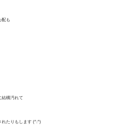
心配も
に結構汚れて
りもします (^.^)