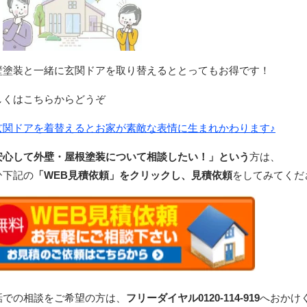
壁塗装と一緒に玄関ドアを取り替えるととってもお得です！
しくはこちらからどうぞ
玄関ドアを着替えるとお家が素敵な表情に生まれかわります♪
安心して外壁・屋根塗装について相談したい！」という
方は、
ひ下記の
「WEB見積依頼」をクリックし、見積依頼
をしてみてくだ
話での相談をご希望の方は、
フリーダイヤル0120-114-919
へおかけ