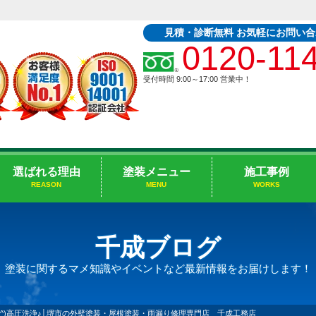
見積・診断無料 お気軽にお問い
0120-11
受付時間 9:00～17:00
営業中！
選ばれる理由
塗装メニュー
施工事例
REASON
MENU
WORKS
千成ブログ
塗装に関するマメ知識やイベントなど最新情報をお届けします！
^^)高圧洗浄♪│堺市の外壁塗装・屋根塗装・雨漏り修理専門店 千成工務店