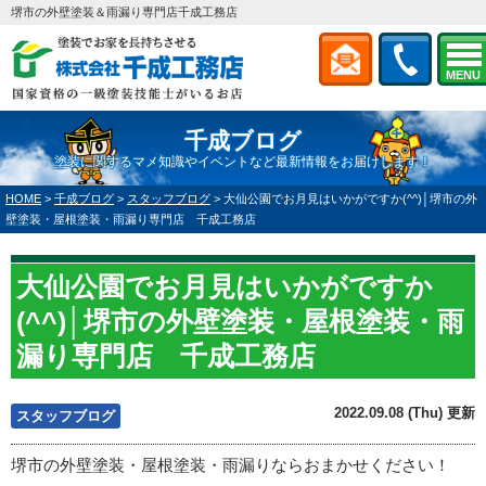
堺市の外壁塗装＆雨漏り専門店千成工務店
MENU
千成ブログ
塗装に関するマメ知識やイベントなど最新情報をお届けします！
HOME
>
千成ブログ
>
スタッフブログ
>
大仙公園でお月見はいかがですか(^^)│堺市の外
壁塗装・屋根塗装・雨漏り専門店 千成工務店
大仙公園でお月見はいかがですか
(^^)│堺市の外壁塗装・屋根塗装・雨
漏り専門店 千成工務店
2022.09.08 (Thu) 更新
スタッフブログ
堺市の外壁塗装・屋根塗装・雨漏りならおまかせください！