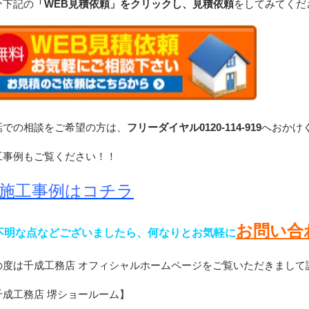
ひ下記の
「WEB見積依頼」をクリックし、見積依頼
をしてみてくだ
話での相談をご希望の方は、
フリーダイヤル0120-114-919
へおかけ
工事例もご覧ください！！
施工事例はコチラ
お問い合
不明な点などございましたら、何なりとお気軽に
の度は千成工務店 オフィシャルホームページをご覧いただきまして
千成工務店 堺ショールーム】