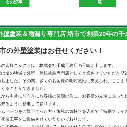
次の記事
一覧
外壁塗装＆雨漏り専門店 堺市で創業20年の
市の外壁塗装はお任せください！
市の皆様こんにちは。株式会社千成工務店の千崎と申します。
阪は堺の地域で外壁・屋根塗装専門店として営業させていただき早2
経ちました。その間、多くのお客様の叱咤激励に支えられ、ここま
てくることができました。
れからも常に前向きにお客様の笑顔の為に、お客様の立場に立った
本当の理由
出来るように精進して参ります。
ームページをご覧下さった方へ御礼の気持ちを込めて「特別プライ
て塗装工事をご提供させていただいております。
・やるべき家の線引き
ひこの機会に、お見積りだけでも構いませんのでお声かけください