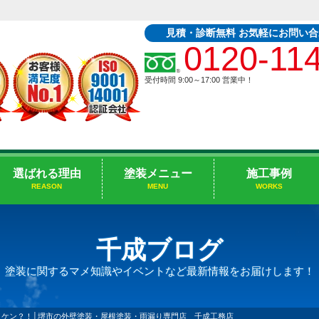
見積・診断無料 お気軽にお問い
0120-11
受付時間 9:00～17:00
営業中！
選ばれる理由
塗装メニュー
施工事例
REASON
MENU
WORKS
千成ブログ
塗装に関するマメ知識やイベントなど最新情報をお届けします！
イケン？！│堺市の外壁塗装・屋根塗装・雨漏り専門店 千成工務店