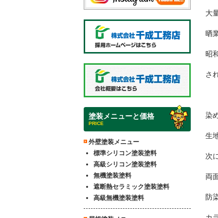
大
晒
昭
さ
染
塗装メニューと価格
PRICE
生
外壁塗装メニュー
標準シリコン塗装塗料
次
高級シリコン塗装塗料
無機塗装塗料
両
遮断熱セラミック塗装塗料
防
高級無機塗装塗料
カ