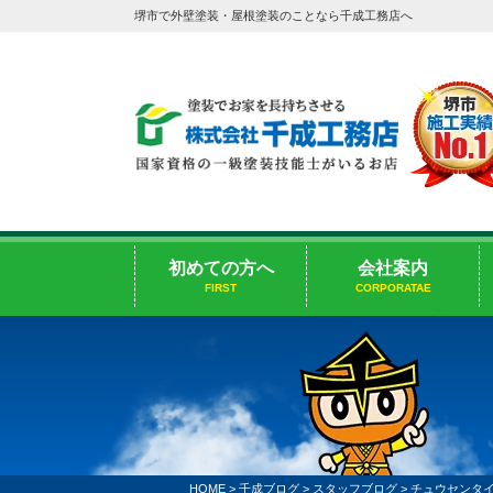
堺市で外壁塗装・屋根塗装のことなら千成工務店へ
初めての方へ
会社案内
FIRST
CORPORATAE
HOME
>
千成ブログ
>
スタッフブログ
>
チュウセンタ