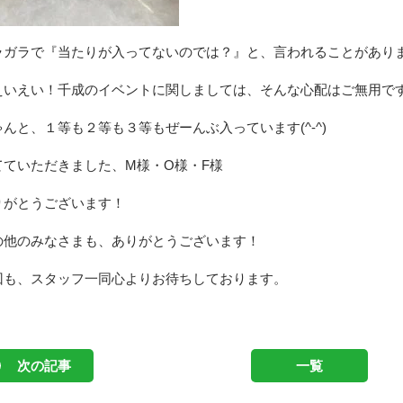
ラガラで『当たりが入ってないのでは？』と、言われることがあり
えいえい！千成のイベントに関しましては、そんな心配はご無用で
ゃんと、１等も２等も３等もぜーんぶ入っています(^-^)
てていただきました、M様・O様・F様
りがとうございます！
の他のみなさまも、ありがとうございます！
回も、スタッフ一同心よりお待ちしております。
本当の理由
次の記事
一覧
・やるべき家の線引き