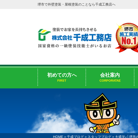
堺市で外壁塗装・屋根塗装のことなら千成工務店へ
初めての方へ
会社案内
FIRST
CORPORATAE
HOME
>
千成ブログ
>
スタッフブログ
>
大盛況♪│堺市