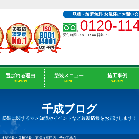
見積・診断無料 お気軽にお問い
0120-11
受付時間 9:00～17:00
営業中！
選ばれる理由
塗装メニュー
施工事例
REASON
MENU
WORKS
千成ブログ
塗装に関するマメ知識やイベントなど最新情報をお届けします！
の外壁塗装・屋根塗装・雨漏り専門店 千成工務店