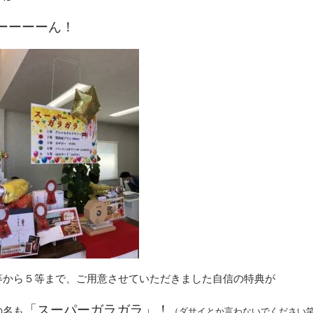
ーーーーん！
等から５等まで、ご用意させていただきました自信の特典が
「スーパーガラガラ」！
の名も
（ダサイとか言わないでください