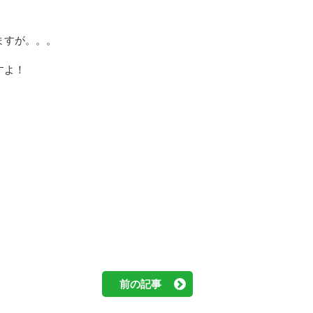
ますが。。。
すよ！
前の記事