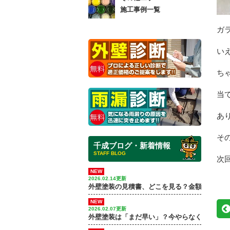
施工事例一覧
ガ
い
ち
当
あ
そ
千成ブログ・新着情報
STAFF BLOG
次
NEW
2026.02.14更新
外壁塗装の見積書、どこを見る？金額差が出る
NEW
2026.02.07更新
外壁塗装は「まだ早い」？今やらなくていい家