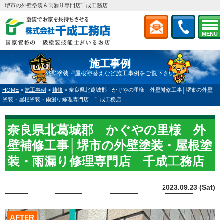
堺市の外壁塗装＆雨漏り専門店千成工務店
MENU
施工事例
外壁塗装・屋根塗替えなど施工事例をご覧下さい
HOME
>
施工事例
>
補修
>
奈良県北葛城郡 かぐやの里様 外壁補修工事│堺市の外壁
塗装・屋根塗装・雨漏り修理専門店 千成工務店
奈良県北葛城郡 かぐやの里様 外
壁補修工事│堺市の外壁塗装・屋根塗
装・雨漏り修理専門店 千成工務店
2023.09.23 (Sat)
AFTER