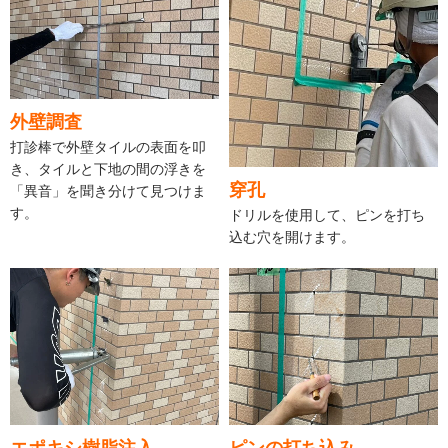
外壁調査
打診棒で外壁タイルの表面を叩
き、タイルと下地の間の浮きを
穿孔
「異音」を聞き分けて見つけま
す。
ドリルを使用して、ピンを打ち
込む穴を開けます。
エポキシ樹脂注入
ピンの打ち込み