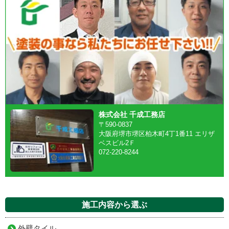
株式会社 千成工務店
〒590-0837
大阪府堺市堺区柏木町4丁1番11 エリザ
ベスビル2Ｆ
072-220-8244
施工内容から選ぶ
外壁タイル