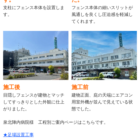
支柱にフェンス本体を設置しま
フェンス本体の細いスリットが
す。
風通しを良くし圧迫感を軽減し
てくれます。
施工後
施工前
目隠しフェンスが建物とマッチ
建物正面、庇の天端にエアコン
してすっきりとした外観に仕上
用室外機が並んで見えている状
がりました。
態でした。
泉北陣内病院様 工程別ご案内ページはこちらです。
★足場設置工事