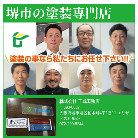
株式会社 千成工務店
〒590-0837
大阪府堺市堺区柏木町4丁1番11 エリザ
ベスビル2Ｆ
072-220-8244