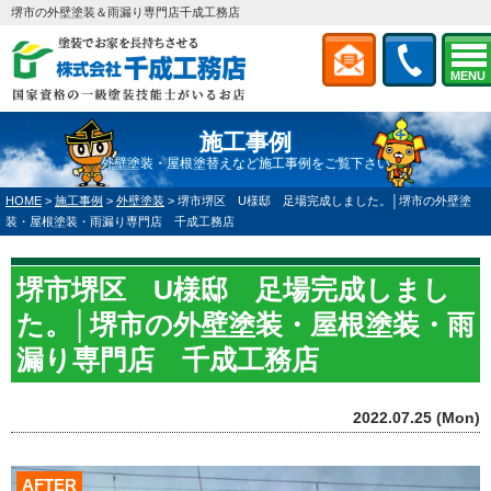
堺市の外壁塗装＆雨漏り専門店千成工務店
MENU
施工事例
外壁塗装・屋根塗替えなど施工事例をご覧下さい
HOME
>
施工事例
>
外壁塗装
>
堺市堺区 U様邸 足場完成しました。│堺市の外壁塗
装・屋根塗装・雨漏り専門店 千成工務店
堺市堺区 U様邸 足場完成しまし
た。│堺市の外壁塗装・屋根塗装・雨
漏り専門店 千成工務店
2022.07.25 (Mon)
AFTER