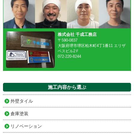
株式会社 千成工務店
〒590-0837
大阪府堺市堺区柏木町4丁1番11 エリザ
ベスビル2Ｆ
072-220-8244
施工内容から選ぶ
外壁タイル
倉庫塗装
リノベーション