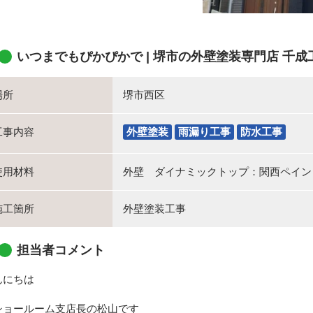
いつまでもぴかぴかで | 堺市の外壁塗装専門店 千
場所
堺市西区
工事内容
外壁塗装
雨漏り工事
防水工事
使用材料
外壁 ダイナミックトップ：関西ペイン
施工箇所
外壁塗装工事
担当者コメント
んにちは
ショールーム支店長の松山です