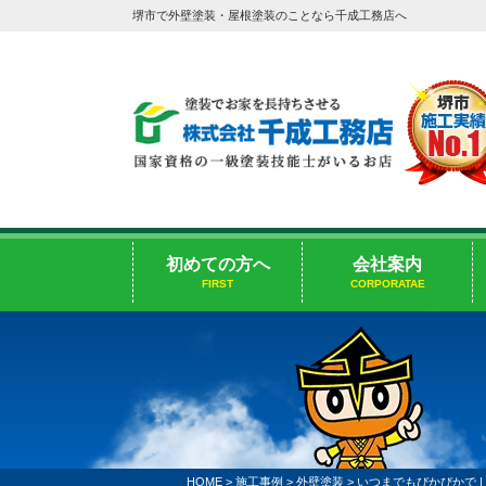
堺市で外壁塗装・屋根塗装のことなら千成工務店へ
初めての方へ
会社案内
FIRST
CORPORATAE
HOME
>
施工事例
>
外壁塗装
>
いつまでもぴかぴかで |