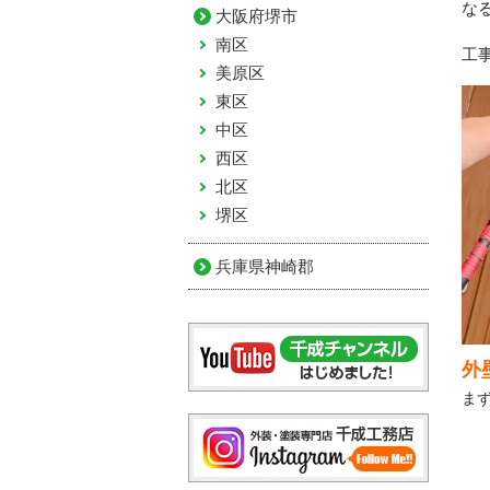
な
大阪府堺市
南区
工
美原区
東区
中区
西区
北区
堺区
兵庫県神崎郡
外
ま