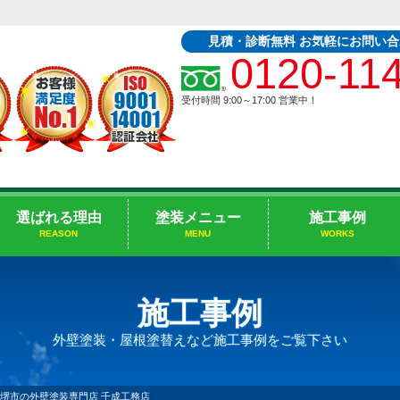
見積・診断無料 お気軽にお問い
0120-11
受付時間 9:00～17:00
営業中！
選ばれる理由
塗装メニュー
施工事例
REASON
MENU
WORKS
施工事例
外壁塗装・屋根塗替えなど施工事例をご覧下さい
 堺市の外壁塗装専門店 千成工務店