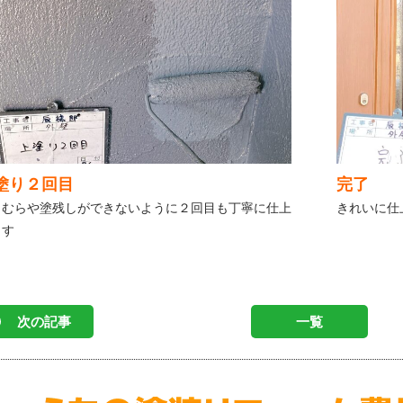
塗り２回目
完了
りむらや塗残しができないように２回目も丁寧に仕上
きれいに仕
ます
次の記事
一覧