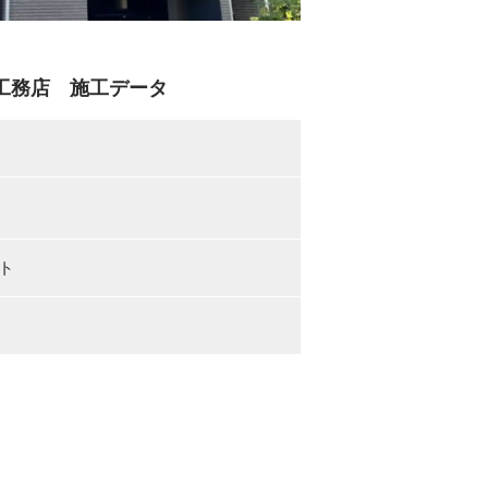
成工務店 施工データ
ト