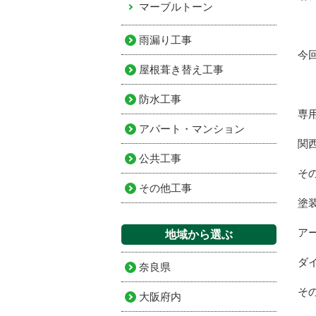
マーブルトーン
雨漏り工事
今
屋根葺き替え工事
防水工事
専
アパート・マンション
関
公共工事
そ
その他工事
塗
ア
地域から選ぶ
ダ
奈良県
そ
大阪府内