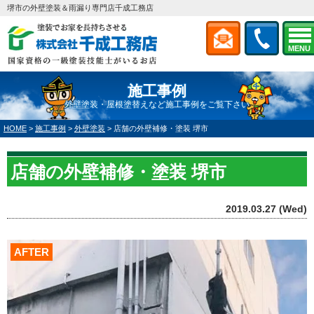
堺市の外壁塗装＆雨漏り専門店千成工務店
MENU
施工事例
外壁塗装・屋根塗替えなど施工事例をご覧下さい
HOME
>
施工事例
>
外壁塗装
>
店舗の外壁補修・塗装 堺市
店舗の外壁補修・塗装 堺市
2019.03.27 (Wed)
AFTER