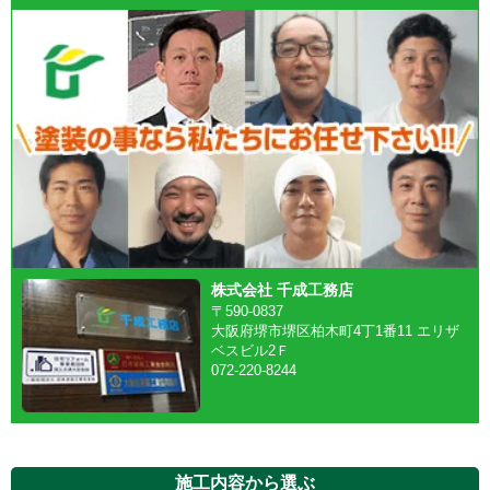
株式会社 千成工務店
〒590-0837
大阪府堺市堺区柏木町4丁1番11 エリザ
ベスビル2Ｆ
072-220-8244
施工内容から選ぶ